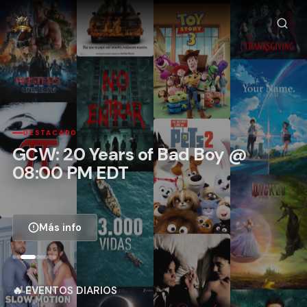
DESTACADO
GCW: 20 Years of Bad Boy @
08:00 PM EDT
Más info
🔥 EVENTOS DIARIOS